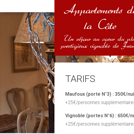
TARIFS
Maufoux (porte N°3) : 350€/nu
+25€/personnes supplémentaires
Vignoble (portes N°6) : 650€/n
+25€/personnes supplémentaires